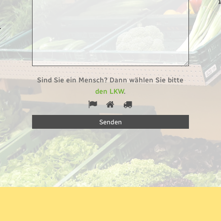
.
Sind Sie ein Mensch? Dann wählen Sie bitte
den LKW
.
1
2
3
Sind
Sie
ein
Mensch?
Dann
wählen
Sie
bitte
den
LKW.