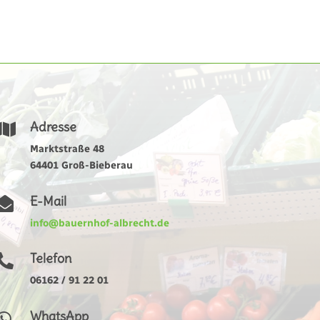
Adresse

Marktstraße 48
64401 Groß-Bieberau
E-Mail

info@bauernhof-albrecht.de
Telefon

06162 / 91 22 01
WhatsApp
