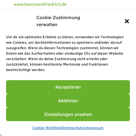
www.baeckereifriedrich.de
Cookie-Zustimmung
AUSWAHL
verwalten
Täglich wechselndes Sortiment an Brot,
Um dir ein optimales Erlebnis zu bieten, verwenden wir Technologien
Wasserbrötchen, mehreren Körnerbrötchen und
wie Cookies, um Geräteinformationen zu speichern und/oder darauf
verschiedenen Kaffeestückchen.
zuzugreifen. Wenn du diesen Technologien zustimmst, können wir
Daten wie das Surfverhalten oder eindeutige IDs auf dieser Website
Je nach Saison auch Kreppel, Zwiebelkuchen und
verarbeiten. Wenn du deine Zustimmung nicht erteilst oder
Osterbrot. Zum Wochenende haben wir immer eine
zurückziehst, können bestimmte Merkmale und Funktionen
Auswahl an wechselnden Kuchen je nach Saison.
beeinträchtigt werden.
BESONDERHEITEN
Akzeptieren
Die Bäckerei Friedrich baut ihr Getreide für Ihre
Ablehnen
Backwaren selbst an. Dieses liefert sie an die
Schlossmühle in Ober-Ramstadt oder die
Einstellungen ansehen
Schuchmannsmühle in Groß-Bieberau. Von der
Herrnmühle werden Dinkel und Roggenflocken
Cookie-Richtlinie
Datenschutz
Impressum
bezogen.