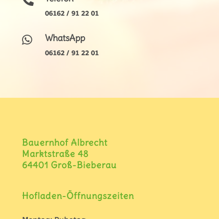

06162 / 91 22 01
WhatsApp

06162 / 91 22 01
Bauernhof Albrecht
Marktstraße 48
64401 Groß-Bieberau
Hofladen-Öffnungszeiten