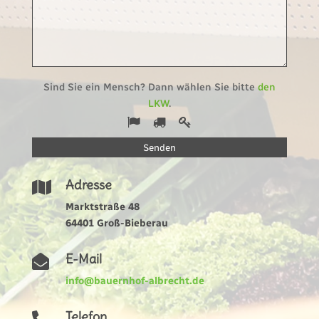
Sind Sie ein Mensch? Dann wählen Sie bitte
den
LKW
.
1
2
3
Sind
Sie
ein
Mensch?
Adresse

Dann
wählen
Marktstraße 48
Sie
64401 Groß-Bieberau
bitte
den
E-Mail

LKW.
info@bauernhof-albrecht.de
Telefon