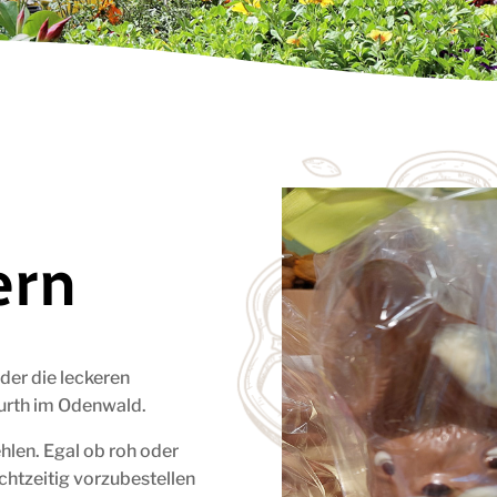
ern
eder die leckeren
urth im Odenwald.
ehlen. Egal ob roh oder
echtzeitig vorzubestellen