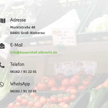
Adresse

Marktstraße 48
64401 Groß-Bieberau
E-Mail

info@bauernhof-albrecht.de
Telefon

06162 / 91 22 01
WhatsApp

06162 / 91 22 01