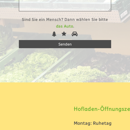
Sind Sie ein Mensch? Dann wählen Sie bitte
das Auto
.
1
2
3
Sind
Sie
ein
Mensch?
Dann
wählen
Sie
bitte
das
Auto.
Hofladen-Öffnungsze
Montag: Ruhetag