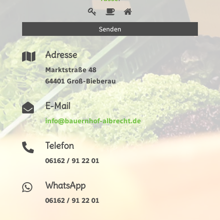
1
2
3
Sind
Sie
ein
Mensch?
Adresse

Dann
wählen
Marktstraße 48
Sie
64401 Groß-Bieberau
bitte
die
E-Mail

Tasse.
info@bauernhof-albrecht.de
Telefon

06162 / 91 22 01
WhatsApp

06162 / 91 22 01